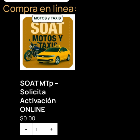
Compra en línea:
Cantidad
de
SOAT
MTp
–
Solicita
Activación
MOTOS Y TAXISp
ONLINE
SOAT MTp –
Solicita
Activación
ONLINE
$
0.00
-
+