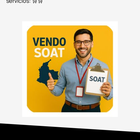
servicios: 🛒🛒