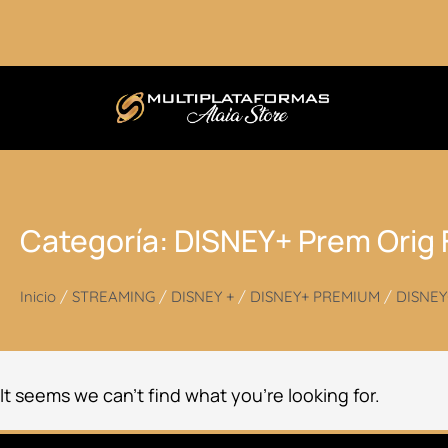
Ir
al
contenido
Categoría: DISNEY+ Prem Orig F
Inicio
/
STREAMING
/
DISNEY +
/
DISNEY+ PREMIUM
/
DISNEY
It seems we can’t find what you’re looking for.