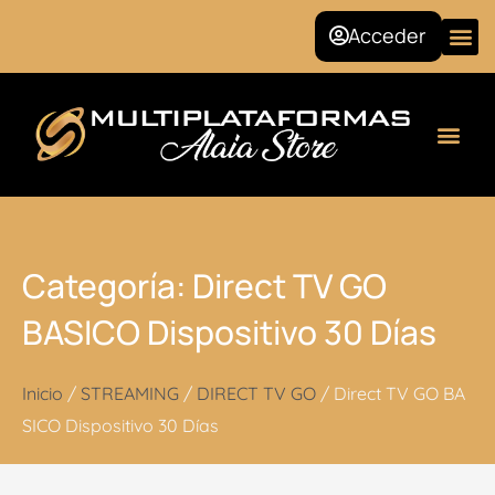
Ir
Acceder
al
contenido
Seguridad Social
Categoría: Direct TV GO
BASICO Dispositivo 30 Días
Inicio
/
STREAMING
/
DIRECT TV GO
/ Direct TV GO BA
SICO Dispositivo 30 Días