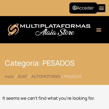
Ir
Acceder
al
contenido
Seguridad Social
Categoría: PESADOS
Inicio
/
SOAT
/
AUTOMOTORES
/ PESADOS
It seems we can’t find what you’re looking for.